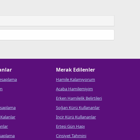
anlar
Merak Edilenler
esaplama
Hamile Kalamıyorum
um
Acaba Hamilemiyim
Erken Hamilelik Belirtileri
esaplama
Soğan Kürü Kullananlar
 Kalanlar
İncir Kürü Kullananlar
anlar
Ertesi Gün Hapı
esaplama
Cinsiyet Tahmini