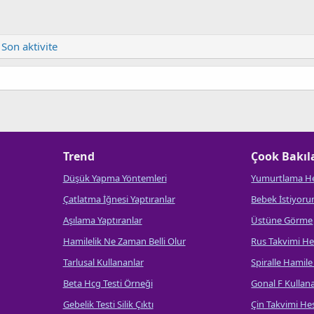
Son aktivite
Trend
Çook Bakıl
Düşük Yapma Yöntemleri
Yumurtlama H
Çatlatma İğnesi Yaptıranlar
Bebek İstiyor
Aşılama Yaptıranlar
Üstüne Görme
Hamilelik Ne Zaman Belli Olur
Rus Takvimi H
Tarlusal Kullananlar
Spiralle Hamile
Beta Hcg Testi Örneği
Gonal F Kullan
Gebelik Testi Silik Çıktı
Çin Takvimi H