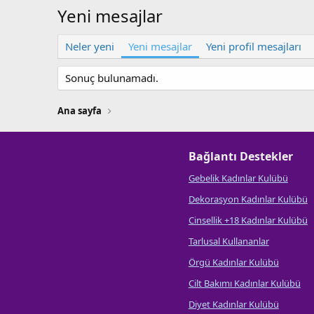
Yeni mesajlar
Neler yeni
Yeni mesajlar
Yeni profil mesajları
Sonuç bulunamadı.
Ana sayfa
Bağlantı Destekler
Gebelik Kadınlar Kulübü
Dekorasyon Kadınlar Kulübü
Cinsellik +18 Kadınlar Kulübü
Tarlusal Kullananlar
Örgü Kadınlar Kulübü
Cilt Bakımı Kadınlar Kulübü
Diyet Kadınlar Kulübü