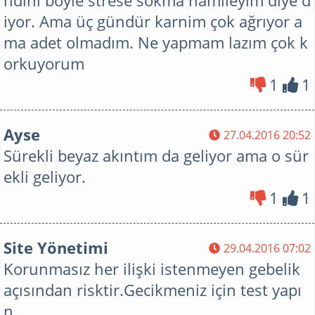
ndini böyle strese sokma hamileyim diye d
iyor. Ama üç gündür karnim çok ağrıyor a
ma adet olmadım. Ne yapmam lazım çok k
orkuyorum
1
1
Ayse
27.04.2016 20:52
Sürekli beyaz akıntım da geliyor ama o sür
ekli geliyor.
1
1
Site Yönetimi
29.04.2016 07:02
Korunmasız her ilişki istenmeyen gebelik
açısından risktir.Gecikmeniz için test yapı
n