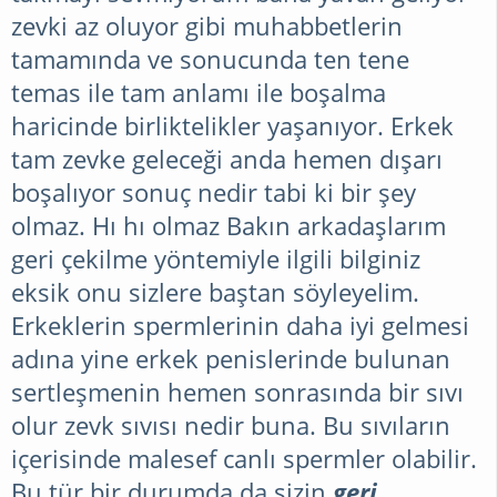
zevki az oluyor gibi muhabbetlerin
DIYET
tamamında ve sonucunda ten tene
temas ile tam anlamı ile boşalma
haricinde birliktelikler yaşanıyor. Erkek
ÖRGÜ
tam zevke geleceği anda hemen dışarı
boşalıyor sonuç nedir tabi ki bir şey
MAGAZIN
olmaz. Hı hı olmaz Bakın arkadaşlarım
geri çekilme yöntemiyle ilgili bilginiz
eksik onu sizlere baştan söyleyelim.
MUTFAK
Erkeklerin spermlerinin daha iyi gelmesi
BILGILERI
adına yine erkek penislerinde bulunan
sertleşmenin hemen sonrasında bir sıvı
olur zevk sıvısı nedir buna. Bu sıvıların
PRATIK
içerisinde malesef canlı spermler olabilir.
BILGILER
Bu tür bir durumda da sizin
geri