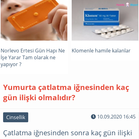
Norlevo Ertesi Gün Hapı Ne
Klomenle hamile kalanlar
İşe Yarar Tam olarak ne
yapıyor ?
Yumurta çatlatma iğnesinden kaç
gün ilişki olmalıdır?
10.09.2020 16:45
Cinsellik
Çatlatma iğnesinden sonra kaç gün ilişki