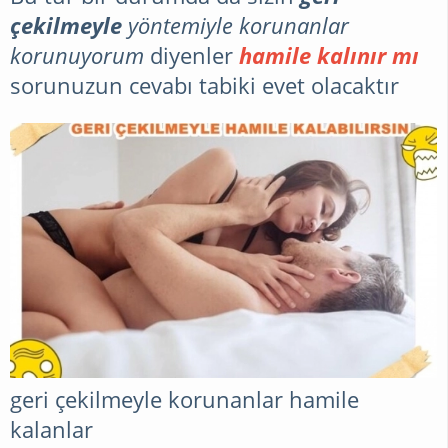
çekilmeyle
yöntemiyle korunanlar
SAÇ
korunuyorum
diyenler
hamile kalınır mı
BAKIMI
sorunuzun cevabı tabiki evet olacaktır
geri çekilmeyle korunanlar hamile
kalanlar