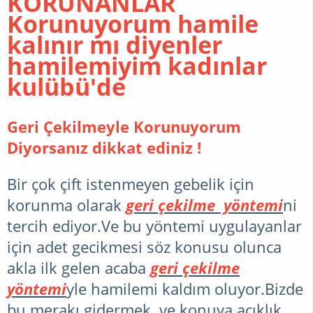
KORUNANLAR
Korunuyorum hamile
GEBELIK
kalınır mı diyenler
hamilemiyim kadınlar
kulübü'de
HAMILE
MIYIM
Geri Çekilmeyle Korunuyorum
?
Diyorsanız dikkat ediniz !
Bir çok çift istenmeyen gebelik için
SORULAR
korunma olarak
geri çekilme yöntemi
ni
CEVAPLAR
tercih ediyor.Ve bu yöntemi uygulayanlar
için adet gecikmesi söz konusu olunca
TÜP
akla ilk gelen acaba
geri çekilme
yöntemi
yle hamilemi kaldım oluyor.Bizde
BEBEK
bu merakı gidermek ve konuya açıklık