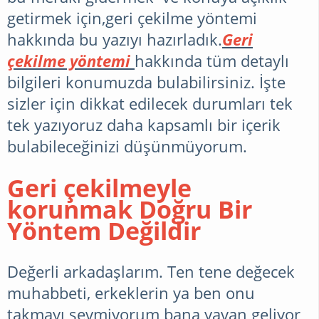
getirmek için,geri çekilme yöntemi
RÜYA
hakkında bu yazıyı hazırladık.
Geri
YORUMLARI
çekilme yöntemi
hakkında tüm detaylı
bilgileri konumuzda bulabilirsiniz. İşte
sizler için dikkat edilecek durumları tek
DEKORASYON
tek yazıyoruz daha kapsamlı bir içerik
bulabileceğinizi düşünmüyorum.
CINSELLIK
Geri çekilmeyle
korunmak Doğru Bir
SAĞLIK
Yöntem Değildir
Değerli arkadaşlarım. Ten tene değecek
CILT
muhabbeti, erkeklerin ya ben onu
BAKIMI
takmayı sevmiyorum bana yavan geliyor