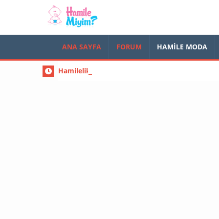
ANA SAYFA
FORUM
HAMILE MODA
Hamilelikte basur olanlar ( hemoroid ) mutlak