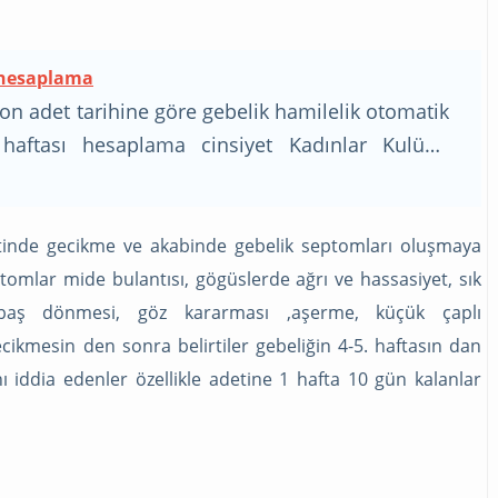
 hesaplama
n adet tarihine göre gebelik hamilelik otomatik
haftası hesaplama cinsiyet Kadınlar Kulübü
e
tinde gecikme ve akabinde gebelik septomları oluşmaya
tomlar mide bulantısı, gögüslerde ağrı ve hassasiyet, sık
 baş dönmesi, göz kararması ,aşerme, küçük çaplı
cikmesin den sonra belirtiler gebeliğin 4-5. haftasın dan
nı iddia edenler özellikle adetine 1 hafta 10 gün kalanlar