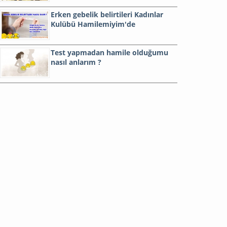
Erken gebelik belirtileri Kadınlar
Kulübü Hamilemiyim'de
Test yapmadan hamile olduğumu
nasıl anlarım ?