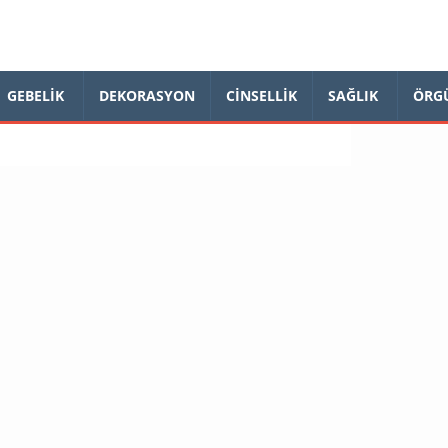
GEBELIK
DEKORASYON
CINSELLIK
SAĞLIK
ÖRG
a okuyun