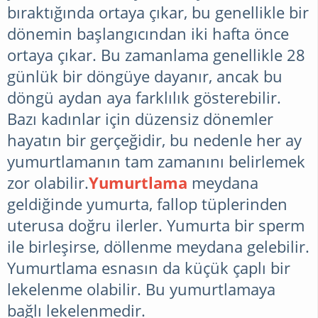
bıraktığında ortaya çıkar, bu genellikle bir
dönemin başlangıcından iki hafta önce
DIYET
ortaya çıkar. Bu zamanlama genellikle 28
günlük bir döngüye dayanır, ancak bu
ÖRGÜ
döngü aydan aya farklılık gösterebilir.
Bazı kadınlar için düzensiz dönemler
hayatın bir gerçeğidir, bu nedenle her ay
MAGAZIN
yumurtlamanın tam zamanını belirlemek
zor olabilir.
Yumurtlama
meydana
MUTFAK
geldiğinde yumurta, fallop tüplerinden
BILGILERI
uterusa doğru ilerler. Yumurta bir sperm
ile birleşirse, döllenme meydana gelebilir.
Yumurtlama esnasın da küçük çaplı bir
PRATIK
lekelenme olabilir. Bu yumurtlamaya
BILGILER
bağlı lekelenmedir.