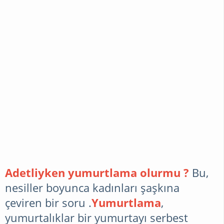
RÜYA
YORUMLARI
DEKORASYON
CINSELLIK
SAĞLIK
Adetliyken yumurtlama olurmu ?
Bu,
nesiller boyunca kadınları şaşkına
CILT
çeviren bir soru .
Yumurtlama
,
BAKIMI
yumurtalıklar bir yumurtayı serbest