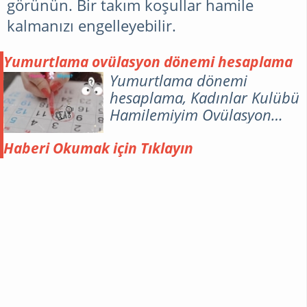
görünün. Bir takım koşullar hamile
kalmanızı engelleyebilir.
Yumurtlama ovülasyon dönemi hesaplama
Yumurtlama dönemi
hesaplama, Kadınlar Kulübü
Hamilemiyim Ovülasyon
Günü KADINLAR KULÜBÜ
Gebe yumurtlama takvimi,
Haberi Okumak için Tıklayın
yumurtlama izleyici, gebelik
hesaplayıcı, doğurganlık
takvimi veya doğurganlık
hesaplayıcı olarak da bilinen
bu araç, sizin için en doğru
doğurganlık günlerini
vermek için ortalama döngü
uzunluğunu ve luteal fazı
hesaba katar . Luteal faz,