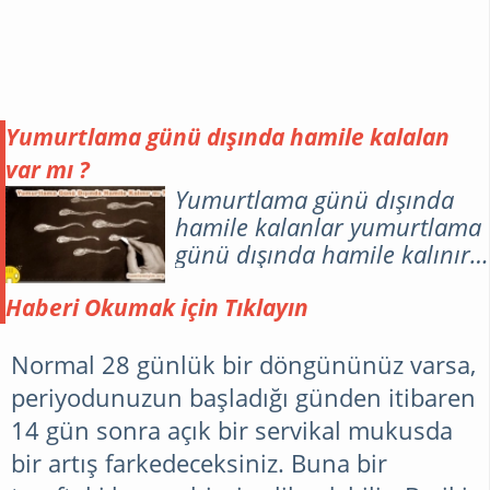
Yumurtlama günü dışında hamile kalalan
var mı ?
Yumurtlama günü dışında
hamile kalanlar yumurtlama
günü dışında hamile kalınır
mı kadınlar kulübü
hamilemiyim de Gebe kalınır
Haberi Okumak için Tıklayın
mı hamile kalmak bu dönemi
dışında mümkün mü ?
Normal 28 günlük bir döngününüz varsa,
periyodunuzun başladığı günden itibaren
14 gün sonra açık bir servikal mukusda
bir artış farkedeceksiniz. Buna bir