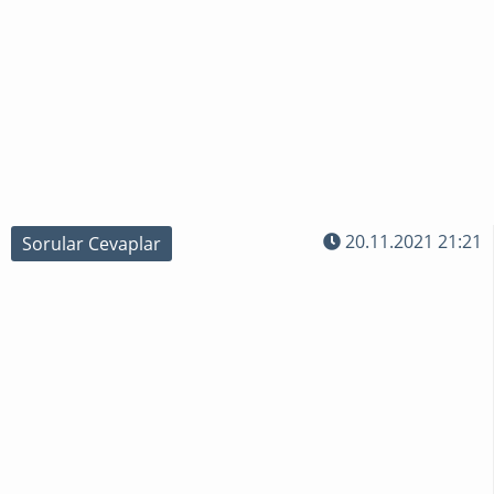
GEBELIK
HAMILE
MIYIM
?
20.11.2021 21:21
Sorular Cevaplar
SORULAR
CEVAPLAR
TÜP
BEBEK