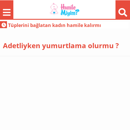
yaptırmalıyım ?
n kadın hamile kalırmı
Aşılama sonrası leke
Adetliyken yumurtlama olurmu ?
FORUM
GÜNDEM
HAMILE
MODA