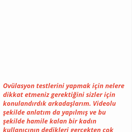
adet döngüsünün ikinci
yarısıdır ve ovülasyondan
başlar. Ortalama olarak, bir
kadın, döneminin
başlamasından yaklaşık 14
gün sonra yumurtlamaya
başlar. Bu, 28 günlük döngü
uzunluğuna ve 14 günlük
luteal faza dayanır.
Ovülasyon testlerini yapmak için nelere
dikkat etmeniz gerektiğini sizler için
konulandırdık arkadaşlarım. Videolu
şekilde anlatım da yapılmış ve bu
şekilde hamile kalan bir kadın
kullanıcının dedikleri gerçekten çok