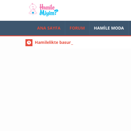
ANA SAYFA
FORUM
HAMILE MODA
Hamilelikte basur olanlar ( hemoroid ) mutlak