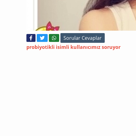
Sorular Cevaplar
probiyotikli
isimli kullanıcımız soruyor