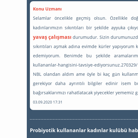
Konu Uzmanı
Selamlar öncelikle geçmiş olsun. Özellikle d
kadınlarımızın sıkıntıları bir şekilde ayyuka çık
yavaş çalışması
durumudur. Sizin durumunuzda
sıkıntıları aşmak adına evimde kürler yapıyorum 
edemiyorum. Benimde bu şekilde aramalarım o
kullananlar-hangisini-tavsiye-ediyorsunuz.270329/ 
NBL olandan aldım ame öyle bi kaç gün kullanma
gerekiyor daha ayrıntılı bilgiler edinir isem
bağırsaklarımızı rahatlatacak yiyecekler yememiz g
03.09.2020 17:31
Probiyotik kullananlar kadınlar kulübü ha