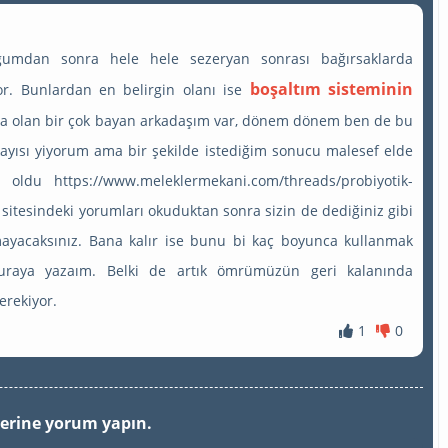
oğumdan sonra hele hele sezeryan sonrası bağırsaklarda
boşaltım sisteminin
ıyor. Bunlardan en belirgin olanı ise
 olan bir çok bayan arkadaşım var, dönem dönem ben de bu
kayısı yiyorum ama bir şekilde istediğim sonucu malesef elde
ldu https://www.meleklermekani.com/threads/probiyotik-
sitesindeki yorumları okuduktan sonra sizin de dediğiniz gibi
yacaksınız. Bana kalır ise bunu bi kaç boyunca kullanmak
 buraya yazaım. Belki de artık ömrümüzün geri kalanında
erekiyor.
1
0
berine yorum yapın.