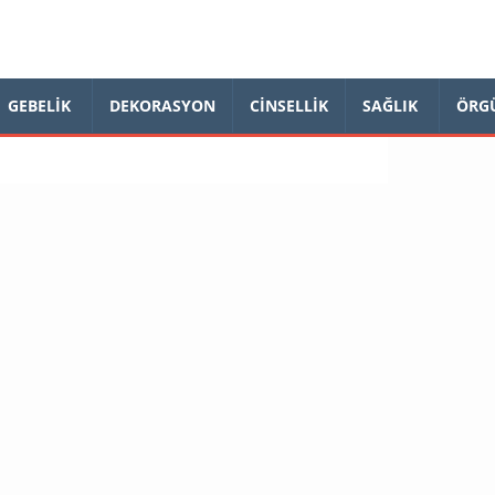
GEBELIK
DEKORASYON
CINSELLIK
SAĞLIK
ÖRG
a okuyun