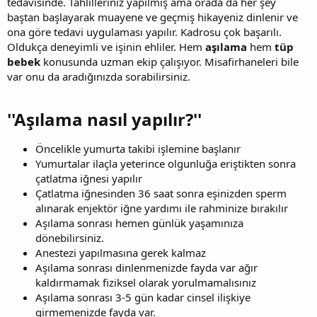
tedavisinde. Tahlilleriniz yapılmış ama orada da her şey
baştan başlayarak muayene ve geçmiş hikayeniz dinlenir ve
ona göre tedavi uygulaması yapılır. Kadrosu çok başarılı.
Oldukça deneyimli ve işinin ehliler. Hem
aşılama
hem
tüp
bebek
konusunda uzman ekip çalışıyor. Misafirhaneleri bile
var onu da aradığınızda sorabilirsiniz.
''Aşılama nasıl yapılır?''​
Öncelikle yumurta takibi işlemine başlanır
Yumurtalar ilaçla yeterince olgunluğa eriştikten sonra
çatlatma iğnesi yapılır
Çatlatma iğnesinden 36 saat sonra eşinizden sperm
alınarak enjektör iğne yardımı ile rahminize bırakılır
Aşılama sonrası hemen günlük yaşamınıza
dönebilirsiniz.
Anestezi yapılmasına gerek kalmaz
Aşılama sonrası dinlenmenizde fayda var ağır
kaldırmamak fiziksel olarak yorulmamalısınız
Aşılama sonrası 3-5 gün kadar cinsel ilişkiye
girmemenizde fayda var.