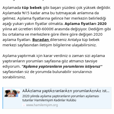
Aşılamada
tüp bebek
gibi başarı yüzdesi çok yüksek değildir.
Aşılamada %15 kadar ama bu tutmayacak anlamına da
gelmez. Aşılama fiyatlarına gelince her merkezin belirlediği
aşağı yukarı yakın fiyatlar olmakta.
Aşılama fiyatları 2020
yılına ait ücretleri 600-6000tl arasında değişiyor. Dediğim gibi
bu ortalama ve merkezlere göre illere göre değişen 2020
aşılama fiyatları.
Buradan
dilerseniz Antalya tüp bebek
merkezi sayfasından iletişim bilgilerine ulaşabilirsiniz.
Aşılama yaptırmak için karar verdiniz o zaman sizi aşılama
yaptıranların yorumları sayfasına göz atmanızı tavsiye
ediyorum.
''Aşılama yaptıranların yorumlarını istiyoruz''
sayfasından siz de yorumda bulunabilir sorularınızı
sorabilirsiniz.
AÅÄ±lama yaptÄ±ranlarÄ±n yorumlarÄ±nÄ± istiyoruz | Hamilemiyim
2020 yılında aşılama yaptıranların yorumları aşılaması
tutanlar Hamilemiyim Kadınlar Kulübü
www.hamilemiyim.org