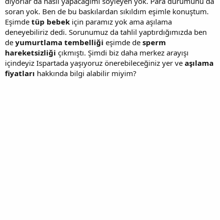
diyorlar da nasıl yapacağımı söyleyen yok. Para durumunu da
soran yok. Ben de bu baskılardan sıkıldım eşimle konuştum.
Eşimde
tüp bebek
için paramız yok ama aşılama
deneyebiliriz dedi. Sorunumuz da tahlil yaptırdığımızda ben
de
yumurtlama tembelliği
eşimde de
sperm
hareketsizliği
çıkmıştı. Şimdi biz daha merkez arayışı
içindeyiz Ispartada yaşıyoruz önerebileceğiniz yer ve
aşılama
fiyatları
hakkında bilgi alabilir miyim?