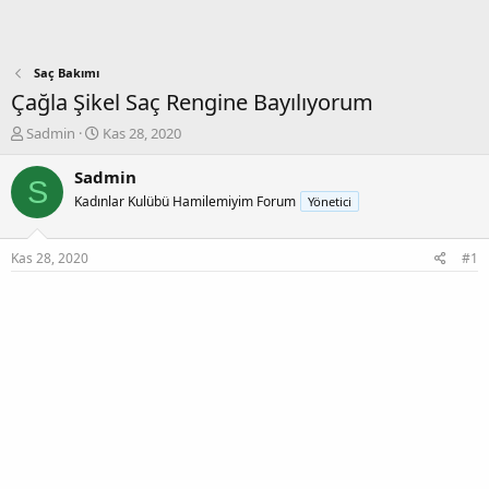
Saç Bakımı
Çağla Şikel Saç Rengine Bayılıyorum
K
B
Sadmin
Kas 28, 2020
o
a
n
ş
Sadmin
S
b
l
Kadınlar Kulübü Hamilemiyim Forum
Yönetici
u
a
y
n
u
g
Kas 28, 2020
#1
b
ı
a
ç
ş
t
l
a
a
r
t
i
a
h
n
i