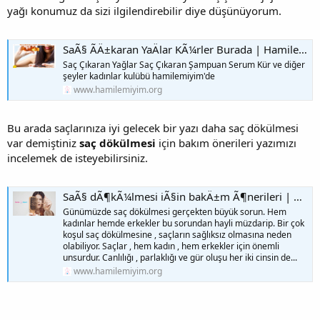
yağı konumuz da sizi ilgilendirebilir diye düşünüyorum.
SaÃ§ ÃÄ±karan YaÄlar KÃ¼rler Burada | Hamilemiyim
Saç Çıkaran Yağlar Saç Çıkaran Şampuan Serum Kür ve diğer
şeyler kadınlar kulübü hamilemiyim'de
www.hamilemiyim.org
Bu arada saçlarınıza iyi gelecek bir yazı daha saç dökülmesi
var demiştiniz
saç dökülmesi
için bakım önerileri yazımızı
incelemek de isteyebilirsiniz.
SaÃ§ dÃ¶kÃ¼lmesi iÃ§in bakÄ±m Ã¶nerileri | Hamilemiyim
Günümüzde saç dökülmesi gerçekten büyük sorun. Hem
kadınlar hemde erkekler bu sorundan hayli müzdarip. Bir çok
koşul saç dökülmesine , saçların sağlıksız olmasına neden
olabiliyor. Saçlar , hem kadın , hem erkekler için önemli
unsurdur. Canlılığı , parlaklığı ve gür oluşu her iki cinsin de...
www.hamilemiyim.org