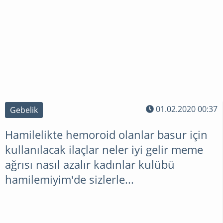
GEBELIK
HAMILE
MIYIM
?
01.02.2020 00:37
Gebelik
Hamilelikte hemoroid olanlar basur için
SORULAR
kullanılacak ilaçlar neler iyi gelir meme
CEVAPLAR
ağrısı nasıl azalır kadınlar kulübü
hamilemiyim'de sizlerle...
TÜP
BEBEK