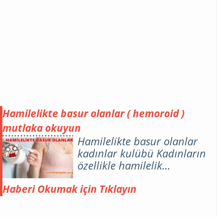
Hamilelikte basur olanlar ( hemoroid )
mutlaka okuyun
Hamilelikte basur olanlar
kadınlar kulübü Kadınların
özellikle hamilelik
döneminde ortaya çıkan
basur ile ilgili bilmesi
Haberi Okumak için Tıklayın
gerekenleri yazdık. Ne zaman
başlıyor ne zaman geçiyor.