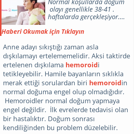
Normal koşullarda doğum
olayı genellikle 38-41 .
haftalarda gerçekleşiyor.
Bazı nedenler den dolayı
erken doğum da
Haberi Okumak için Tıklayın
olabilmektedir. Hamileliğin
devamında risk
Anne adayı sıkıştığı zaman asla
oluşturabilecek durumlar
dışkılamayı ertelememelidir. Aksi taktirde
olursa ve bebeğin
ertelenen dışkılama
hemoroid
i
akciğerleride gelişmiş ise
tetikleyebilir. Hamile bayanların sıklıkla
bebeği doğrutma eylemine
merak ettiği sorulardan biri
hemoroid
in
karar verilir.
normal doğuma engel olup olmadığıdır.
Hemoroidler normal doğum yapmaya
engel değildir. İlk evrelerde tedavisi olan
bir hastalıktır. Doğum sonrası
kendiliğinden bu problem düzelebilir.