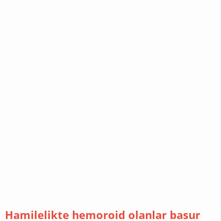
RÜYA
YORUMLARI
DEKORASYON
CINSELLIK
SAĞLIK
CILT
BAKIMI
Hamilelikte hemoroid olanlar basur