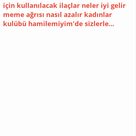
için kullanılacak ilaçlar neler iyi gelir
meme ağrısı nasıl azalır kadınlar
DIYET
kulübü hamilemiyim'de sizlerle...
ÖRGÜ
MAGAZIN
MUTFAK
BILGILERI
PRATIK
BILGILER