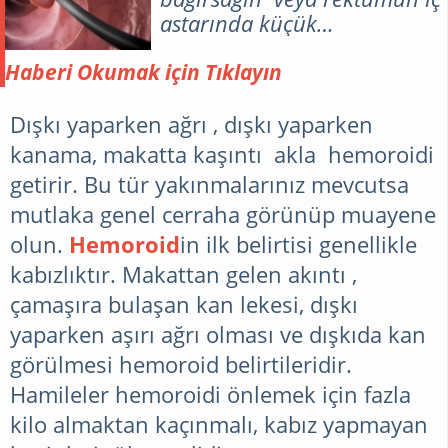
astarında küçük
büyümelerdir. Bunlar
yaygındır genellikle
Haberi Okumak için Tıklayın
semptomlara neden
olmaz.Bir kolon polip,
Dışkı yaparken ağrı , dışkı yaparken
kolonun astarında oluşan
kanama, makatta kaşıntı akla hemoroidi
küçük bir hücre yığınıdır.
getirir. Bu tür yakınmalarınız mevcutsa
Çoğu kolon polipleri
mutlaka genel cerraha görünüp muayene
zararsızdır. Ancak, zamanla,
olun.
Hemoroid
in ilk belirtisi genellikle
bazı kolon polipleri, kolon
kanserine dönüşebilir; bu
kabızlıktır. Makattan gelen akıntı ,
kanser, sonraki aşamalarda
çamaşıra bulaşan kan lekesi, dışkı
bulunduğu zaman
yaparken aşırı ağrı olması ve dışkıda kan
ölümcüldür.
görülmesi hemoroid belirtileridir.
Hamileler hemoroidi önlemek için fazla
kilo almaktan kaçınmalı, kabız yapmayan