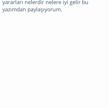
yararları nelerdir nelere iyi gelir bu
yazımdan paylaşıyorum.
RÜYA
YORUMLARI
DEKORASYON
CINSELLIK
SAĞLIK
CILT
BAKIMI