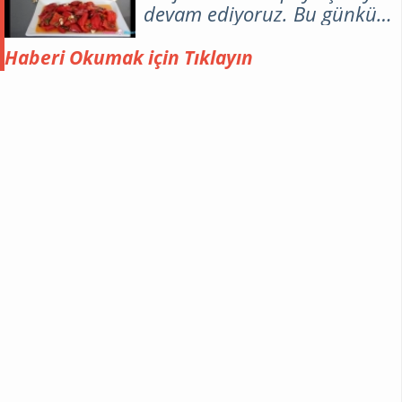
devam ediyoruz. Bu günkü
tarifimiz mezelerin kraliçesi
,sarımsaklı kırmızı biber
Haberi Okumak için Tıklayın
turşusu. Sarımsaklı kırmızı
biber turşusunu yapmanın
tam zamanı . Yazımızın
devamın da öncelikle kırmızı
biberin faydalarını ve ,
sarımsaklı kırmızı biber
turşusunun tarifini
bulabilirsiniz..