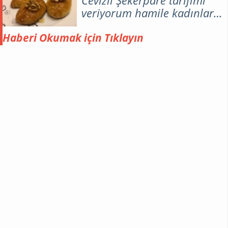
Cevizli Şekerpare tarifimi
veriyorum hamile kadınlar
kulübü'nde. Sizlere özellikle
ramazan ayında kan şekeri
Haberi Okumak için Tıklayın
düşenler için harika bir
cevizli şekerpare tarifi
veriyorum kızlar afiyet olsun.