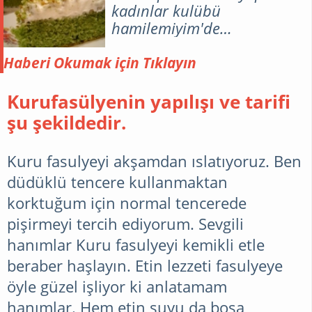
kadınlar kulübü
hamilemiyim'de
Çocuklarımızın bayılacağı
Ramazan Aylarına özel her
Haberi Okumak için Tıklayın
zaman tüketebileceğiniz
ıspanaklı harika kek tarifimi
Kurufasülyenin yapılışı ve tarifi
veriyorum.
şu şekildedir.
Kuru fasulyeyi akşamdan ıslatıyoruz. Ben
düdüklü tencere kullanmaktan
korktuğum için normal tencerede
pişirmeyi tercih ediyorum. Sevgili
hanımlar
Kuru fasulyeyi kemikli etle
beraber haşlayın. Etin lezzeti fasulyeye
öyle güzel işliyor ki anlatamam
hanımlar. Hem etin suyu da boşa