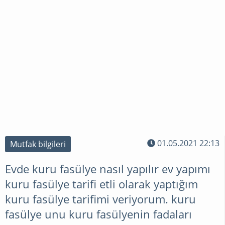
GEBELIK
HAMILE
MIYIM
?
SORULAR
01.05.2021 22:13
Mutfak bilgileri
CEVAPLAR
Evde kuru fasülye nasıl yapılır ev yapımı
kuru fasülye tarifi etli olarak yaptığım
TÜP
kuru fasülye tarifimi veriyorum. kuru
BEBEK
fasülye unu kuru fasülyenin fadaları