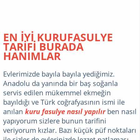
DIYET
EN İYİ KURUFASULYE
ÖRGÜ
TARİFİ BURADA
HANIMLAR
MAGAZIN
Evlerimizde bayıla bayıla yediğimiz.
Anadolu da yanında bir baş soğanla
MUTFAK
servis edilen mükemmel ekmeğin
BILGILERI
bayıldığı ve Türk coğrafyasının ismi ile
anılan
kuru fasulye nasıl yapılır
ben nasıl
PRATIK
yapıyorum sizlere bunun tarifini
veriyorum kızlar. Bazı küçük püf noktaları
BILGILER
ile sizler de evlerinizde lezzet patlaması