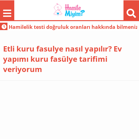
ilmeniz gerekenler
Evde doğal yöntemlerle gebelik testi
Etli kuru fasulye nasıl yapılır? Ev
yapımı kuru fasülye tarifimi
veriyorum
FORUM
GÜNDEM
HAMILE
MODA