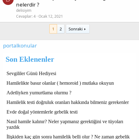
nelerdir ?
delisiyim
Cevaplar
4
Ocak 12, 2021
1
2
Sonraki
portalkonular