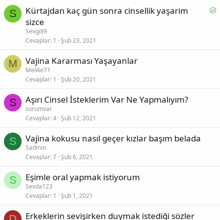
S
Kürtajdan kaç gün sonra cinsellik yaşarim
S
o
sizce
l
Sevgi89
v
Cevaplar
1
Şub 23, 2021
e
Vajina Kararması Yaşayanlar
d
M
Melike71
Cevaplar
1
Şub 20, 2021
Aşırı Cinsel İsteklerim Var Ne Yapmalıyım?
S
sorumvar
Cevaplar
4
Şub 12, 2021
Vajina kokusu nasıl geçer kızlar başım belada
S
Sadmin
Cevaplar
7
Şub 6, 2021
Eşimle oral yapmak istiyorum
S
Sevda123
Cevaplar
1
Şub 1, 2021
Erkeklerin sevişirken duymak istediği sözler
D