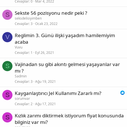
Cevaplar
0
Mar 4, 2022
Sekste 56 pozisyonu nedir peki ?
S
seksdelisiyimben
Cevaplar
3
Ocak 23, 2022
Reglimin 3. Günü ilişki yaşadım hamilemiyim
V
acaba
Vuvu
Cevaplar
1
Eyl 26, 2021
Vajinadan su gibi akıntı gelmesi yaşayanlar var
S
mı ?
Sadmin
Cevaplar
3
Ağu 19, 2021
Kayganlaştırıcı Jel Kullanımı Zararlı mı?
S
sorumvar
Cevaplar
2
Ağu 17, 2021
Kızlık zarımı diktirmek istiyorum fiyat konusunda
S
bilginiz var mı?