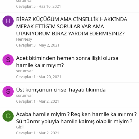
sorumvar
Cevaplar
5
Haz 10, 2021
BİRAZ KÜÇÜĞÜM AMA CİNSELLİK HAKKINDA
H
MERAK ETTİĞİM SORULAR VAR AMA
UTANIYORUM BİRAZ YARDIM EDERMİSİNİZ?
HenNesy
Cevaplar
3
May 2, 2021
Adet bitiminden hemen sonra ilişki olursa
S
hamile kalır mıyım?
sorumvar
Cevaplar
1
Mar 20, 2021
Üst komşunun cinsel hayatı tıkırında
S
sorumvar
Cevaplar
1
Mar 2, 2021
Acaba hamile miyim ? Reglken hamile kalınır mı ?
G
Sürtünmr yoluyla hamile kalmış olabilir miyim ?
Gizli
Cevaplar
1
Mar 2, 2021