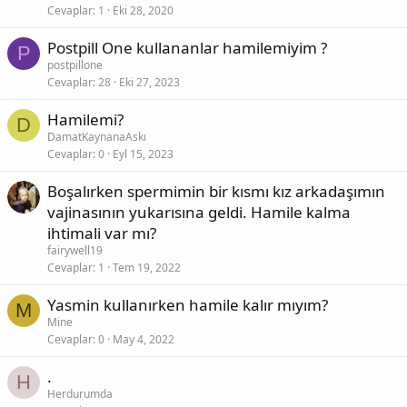
i
Cevaplar
1
Eki 28, 2020
t
Postpill One kullananlar hamilemiyim ?
P
postpillone
Cevaplar
28
Eki 27, 2023
Hamilemi?
D
DamatKaynanaAskı
Cevaplar
0
Eyl 15, 2023
Boşalırken spermimin bir kısmı kız arkadaşımın
vajinasının yukarısına geldi. Hamile kalma
ihtimali var mı?
fairywell19
Cevaplar
1
Tem 19, 2022
Yasmin kullanırken hamile kalır mıyım?
M
Mine
Cevaplar
0
May 4, 2022
.
H
Herdurumda