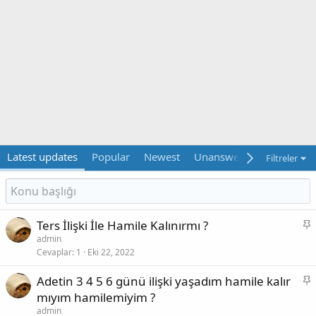
Latest updates
Popular
Newest
Unanswered
Unsolved
Filtreler
S
Ters İlişki İle Hamile Kalınırmı ?
a
admin
Cevaplar
1
Eki 22, 2022
b
i
S
Adetin 3 4 5 6 günü ilişki yaşadım hamile kalır
t
a
mıyım hamilemiyim ?
b
admin