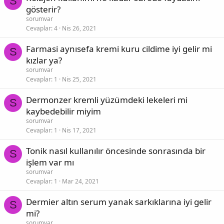
S
gösterir?
sorumvar
Cevaplar
4
Nis 26, 2021
Farmasi aynısefa kremi kuru cildime iyi gelir mi
S
kızlar ya?
sorumvar
Cevaplar
1
Nis 25, 2021
Dermonzer kremli yüzümdeki lekeleri mi
S
kaybedebilir miyim
sorumvar
Cevaplar
1
Nis 17, 2021
Tonik nasıl kullanılır öncesinde sonrasında bir
S
işlem var mı
sorumvar
Cevaplar
1
Mar 24, 2021
Dermier altın serum yanak sarkıklarına iyi gelir
S
mi?
sorumvar