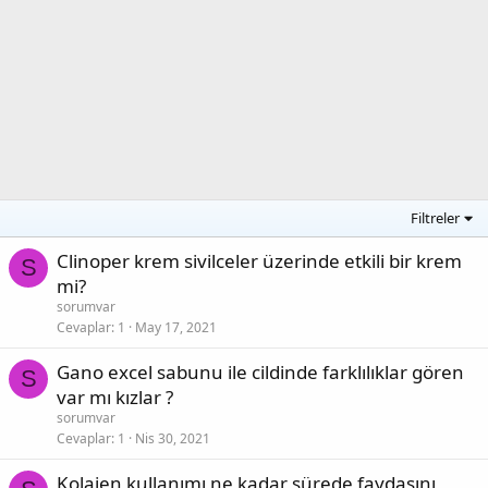
Filtreler
Clinoper krem sivilceler üzerinde etkili bir krem
S
mi?
sorumvar
Cevaplar
1
May 17, 2021
Gano excel sabunu ile cildinde farklılıklar gören
S
var mı kızlar ?
sorumvar
Cevaplar
1
Nis 30, 2021
Kolajen kullanımı ne kadar sürede faydasını