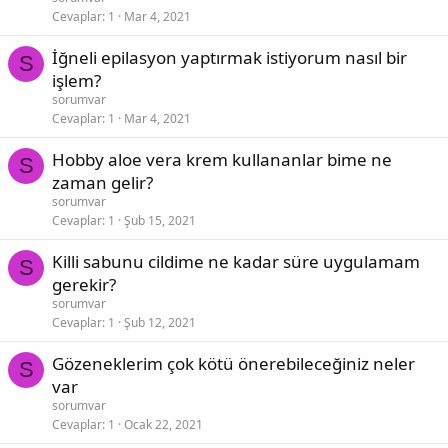
Cevaplar
1
Mar 4, 2021
İğneli epilasyon yaptırmak istiyorum nasıl bir
S
işlem?
sorumvar
Cevaplar
1
Mar 4, 2021
Hobby aloe vera krem kullananlar bime ne
S
zaman gelir?
sorumvar
Cevaplar
1
Şub 15, 2021
Killi sabunu cildime ne kadar süre uygulamam
S
gerekir?
sorumvar
Cevaplar
1
Şub 12, 2021
Gözeneklerim çok kötü önerebileceğiniz neler
S
var
sorumvar
Cevaplar
1
Ocak 22, 2021