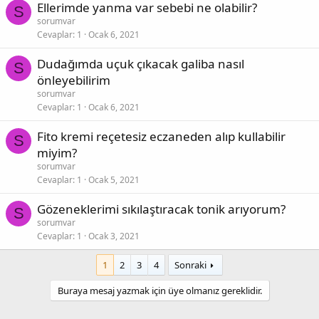
Ellerimde yanma var sebebi ne olabilir?
S
sorumvar
Cevaplar
1
Ocak 6, 2021
Dudağımda uçuk çıkacak galiba nasıl
S
önleyebilirim
sorumvar
Cevaplar
1
Ocak 6, 2021
Fito kremi reçetesiz eczaneden alıp kullabilir
S
miyim?
sorumvar
Cevaplar
1
Ocak 5, 2021
Gözeneklerimi sıkılaştıracak tonik arıyorum?
S
sorumvar
Cevaplar
1
Ocak 3, 2021
1
2
3
4
Sonraki
Buraya mesaj yazmak için üye olmanız gereklidir.