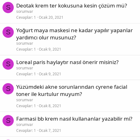
Deotak krem ter kokusuna kesin çözüm mü?
S
sorumvar
Cevaplar
1
Ocak 20, 2021
Yoğurt maya maskesi ne kadar yapılır yapanlar
S
yardımcı olur musunuz?
sorumvar
Cevaplar
1
Ocak 9, 2021
Loreal paris haylaytır nasıl önerir misiniz?
S
sorumvar
Cevaplar
1
Ocak 9, 2021
Yüzümdeki akne sorunlarından cyrene facial
S
toner ile kurtulur muyum?
sorumvar
Cevaplar
1
Ocak 8, 2021
Farmasi bb krem nasıl kullananlar yazabilir mi?
S
sorumvar
Cevaplar
1
Ocak 7, 2021